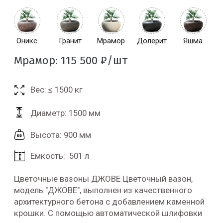
Оникс
Оникс
Гранит
Гранит
Мрамор
Мрамор
Долерит
Долерит
Яшма
Яшма
Оникс
Гранит
Мрамор
Долерит
Яшма
Мрамор: 115 500 ₽/шт
Вес:
≤ 1500
кг
Диаметр: 1500 мм
Высота: 900 мм
Емкость: 501
л
Цветочные вазоны ДЖОВЕ Цветочный вазон,
модель "ДЖОВЕ", выполнен из качественного
архитектурного бетона с добавлением каменной
крошки. С помощью автоматической шлифовки