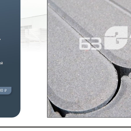
,
ой
30 ₽