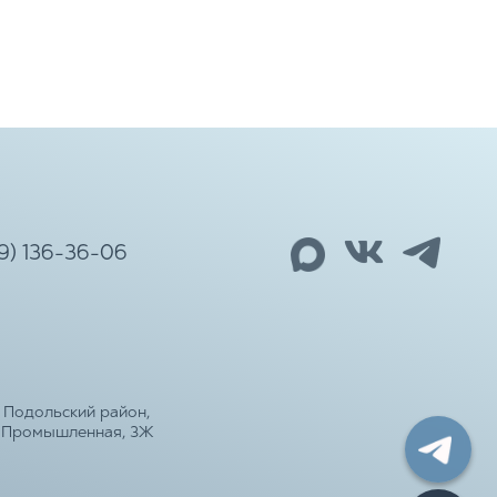
99) 136-36-06
 Подольский район,
а Промышленная, 3Ж