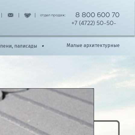
8 800 600 70
отдел продаж:
+7 (4722) 50-50-
11
05
Малые архитектурные
упени, палисады
формы
НАШИ КАТАЛОГИ
РОТУАРНОЙ ПЛИТКИ
ТОВОГО КАМНЯ
ЕНЕЙ
Я ЗАБОРА
М