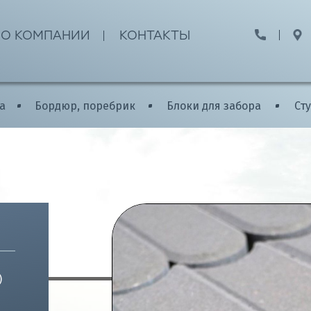
О КОМПАНИИ
КОНТАКТЫ
а
Бордюр, поребрик
Блоки для забора
Ст
Полезная информация
РЕКОМЕНДАЦИИ ПО УКЛАДКЕ Т
ВО
МОНТАЖ И ЭКСПЛУАТАЦИЯ БОР
ОВ
МОНТАЖ И ЭКСПЛУАТАЦИЯ СТУП
РЕКОМЕНДАЦИИ ПО БЛОКАМ ДЛ
РЕКОМЕНДАЦИИ ПО ВАЗОНАМ
)
М И ДИЗАЙНЕРАМ
РЕКОМЕНДАЦИИ ПО ПАЛИСАДА