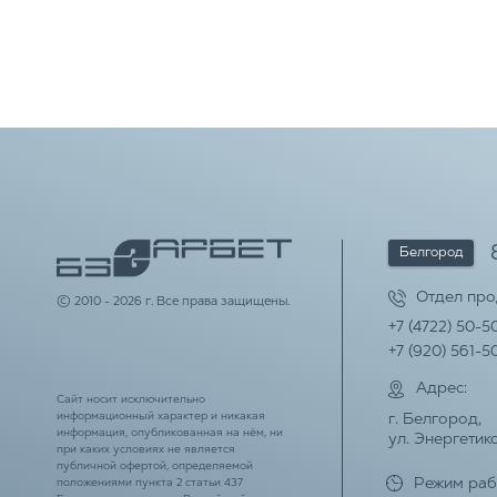
Белгород
Отдел пр
© 2010 - 2026 г. Все права защищены.
+7 (4722) 50-5
+7 (920) 561-5
Адрес:
Сайт носит исключительно
информационный характер и никакая
г. Белгород,
информация, опубликованная на нём, ни
ул. Энергетико
при каких условиях не является
публичной офертой, определяемой
Режим раб
положениями пункта 2 статьи 437