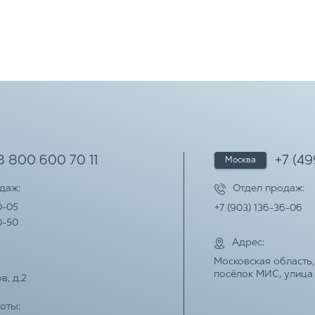
8 800 600 70 11
+7 (4
Москва
одаж:
Отдел продаж:
0-05
+7 (903) 136-36-06
0-50
Адрес:
Московская область,
посёлок МИС, улиц
в, д.2
оты: