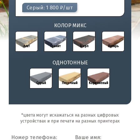
Серый: 1 800 ₽/шт
КОЛОР МИКС
Агат
Агат
Гранит
Гранит
Шерл
Шерл
Янтарь
Янтарь
ОДНОТОННЫЕ
Серый
Серый
Песочный
Песочный
Коричневый
Коричневый
*цвета могут искажаться на разных цифровых
устройствах и при печати на разных принтерах
Номер телефона:
Ваше имя: