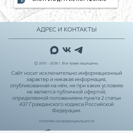
АДРЕС И КОНТАКТЫ
© 2010 - 2026 г. Все права защищены.
Сайт носит исключительно информационный
характер и никакая информация,
опубликованная на нём, ни при каких условиях
не является публичной офертой,
определяемой положениями пункта 2 статьи
437 Гражданского кодекса Российской
Федерации.
ПОЛИТИКА КОНФИДЕНЦИАЛЬНОСТИ