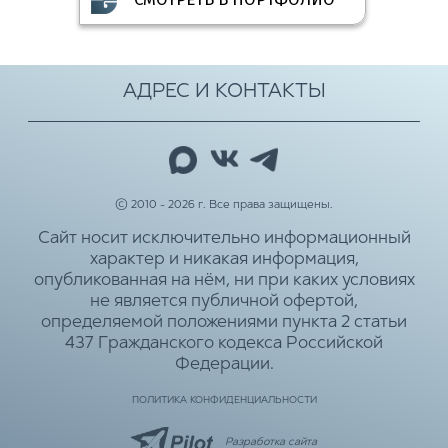
АДРЕС И КОНТАКТЫ
© 2010 - 2026 г. Все права защищены.
Сайт носит исключительно информационный
характер и никакая информация,
опубликованная на нём, ни при каких условиях
не является публичной офертой,
определяемой положениями пункта 2 статьи
437 Гражданского кодекса Российской
Федерации.
ПОЛИТИКА КОНФИДЕНЦИАЛЬНОСТИ
Разработка сайта