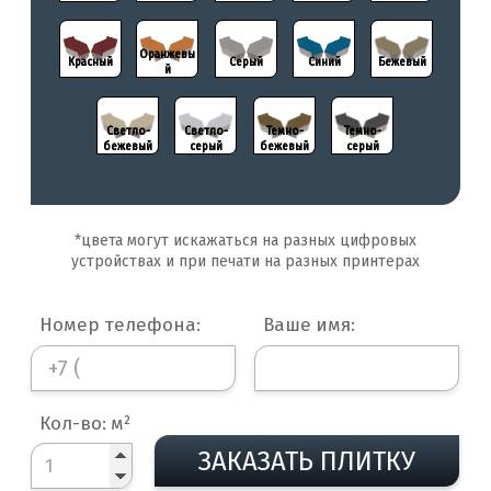
Оранжевы
Оранжевы
Красный
Красный
Серый
Серый
Синий
Синий
Бежевый
Бежевый
й
й
Светло-
Светло-
Светло-
Светло-
Темно-
Темно-
Темно-
Темно-
бежевый
бежевый
серый
серый
бежевый
бежевый
серый
серый
*цвета могут искажаться на разных цифровых
устройствах и при печати на разных принтерах
Номер телефона:
Ваше имя:
Кол-во: м²
ЗАКАЗАТЬ ПЛИТКУ