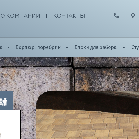
О КОМПАНИИ
КОНТАКТЫ
а
Бордюр, поребрик
Блоки для забора
Ст
Полезная информация
РЕКОМЕНДАЦИИ ПО УКЛАДКЕ Т
ВО
МОНТАЖ И ЭКСПЛУАТАЦИЯ БОР
ОВ
МОНТАЖ И ЭКСПЛУАТАЦИЯ СТУП
РЕКОМЕНДАЦИИ ПО БЛОКАМ ДЛ
РЕКОМЕНДАЦИИ ПО ВАЗОНАМ
М И ДИЗАЙНЕРАМ
РЕКОМЕНДАЦИИ ПО ПАЛИСАДА