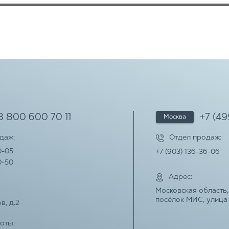
8 800 600 70 11
+7 (4
Москва
одаж:
Отдел продаж:
0-05
+7 (903) 136-36-06
0-50
Адрес:
Московская область,
посёлок МИС, улиц
в, д.2
оты: