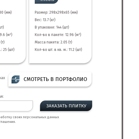
80 (мм)
Размер: 298х298х65 (мм)
Вес: 13.7 (кг)
шт)
В упаковке: 144 (шт)
9.6 (м²)
Кол-во в пакете: 12.96 (м²)
(т)
Масса пакета: 2.05 (т)
.: 25 (шт)
Кол-во шт. в кв. м.: 11.2 (шт)
вах
СМОТРЕТЬ В ПОРТФОЛИО
я:
ЗАКАЗАТЬ ПЛИТКУ
бработку своих персональных данных
глашения.