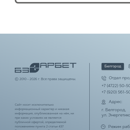
Белгород
Отдел пр
© 2010 - 2026 г. Все права защищены.
+7 (4722) 50-5
+7 (920) 561-5
Адрес:
Сайт носит исключительно
информационный характер и никакая
г. Белгород,
информация, опубликованная на нём, ни
ул. Энергетико
при каких условиях не является
публичной офертой, определяемой
Режим раб
положениями пункта 2 статьи 437