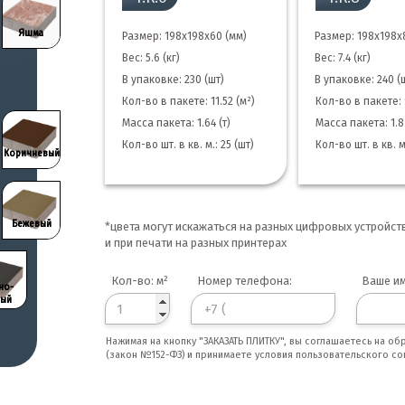
Яшма
Яшма
Размер: 198х198х60 (мм)
Размер: 198х198х
Вес: 5.6 (кг)
Вес: 7.4 (кг)
В упаковке: 230 (шт)
В упаковке: 240 (
Кол-во в пакете: 11.52 (м²)
Кол-во в пакете: 
Масса пакета: 1.64 (т)
Масса пакета: 1.8 
Кол-во шт. в кв. м.: 25 (шт)
Кол-во шт. в кв. м
Коричневый
Коричневый
Бежевый
Бежевый
*цвета могут искажаться на разных цифровых устройст
и при печати на разных принтерах
Кол-во: м²
Номер телефона:
Ваше им
но-
но-
рый
рый
Нажимая на кнопку "ЗАКАЗАТЬ ПЛИТКУ", вы соглашаетесь на о
(закон №152-ФЗ) и принимаете условия пользовательского со