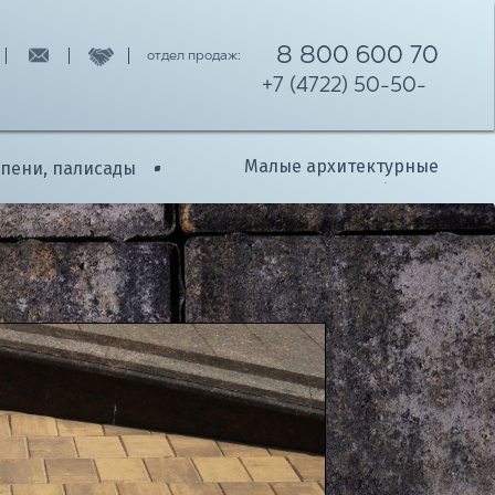
8 800 600 70
отдел продаж:
+7 (4722) 50-50-
11
05
Малые архитектурные
упени, палисады
формы
НАШИ КАТАЛОГИ
РОТУАРНОЙ ПЛИТКИ
ТОВОГО КАМНЯ
ЕНЕЙ
Я ЗАБОРА
М